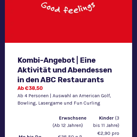
Kombi-Angebot | Eine
Aktivität und Abendessen
in den ABC Restaurants
Ab €38,50
Ab 4 Personen | Auswahl an American Golf,
Bowling, Lasergame und Fun Curling
‎ ‎ ‎ ‎ Erwachsene
‎ ‎ ‎ ‎ Kinder
(3
(Ab 12 Jahren)
‎ ‎ ‎ ‎
bis 11 Jahre)
‎ ‎ ‎ ‎
€2,90 pro
Mo bis Do‎ ‎ ‎ ‎
‎ ‎ ‎ ‎
€38,50 p.P.
‎ ‎ ‎ ‎