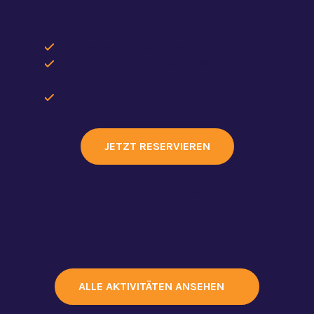
American Golf
18 thematisierte Löcher
Reise entlang der Route 66 durch die
USA
Spezialeffekte
JETZT RESERVIEREN
MEHR ENTDECKEN
ALLE AKTIVITÄTEN ANSEHEN