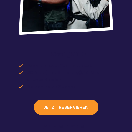
Lasergame
Familien- oder Teamaktivität
30 Min. (inkl. Erklärung), 12 Min.
aktives Spielen
Teilnahme ab 8 Jahren
JETZT RESERVIEREN
MEHR ENTDECKEN