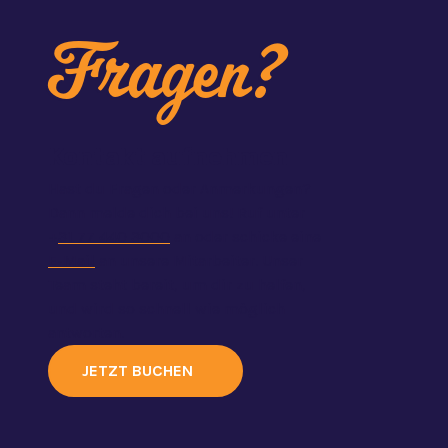
Fragen?
Kontakt aufnehmen
Hast du Fragen oder Anmerkungen?
Dann melde dich bei uns! Ruf unter
+
31 77 440 3000
an oder schicke eine
E-Mail
an unsere Mitarbeiter. Unser
Team steht bereit, um dir zu helfen,
und wird so schnell wie möglich
antworten.
JETZT BUCHEN