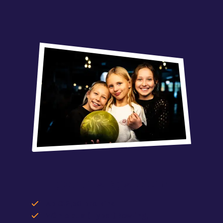
geburtstagsfeiern
Ab €12,50 pro Kind
Wähle aus (Hyper)Bowling,