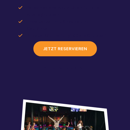
Verschiedene Aktivitäten für alle
Altersgruppen
Erweiterbar mit Snacks und
Getränken
Private Räume für größere Gruppen
JETZT RESERVIEREN
MEHR ENTDECKEN