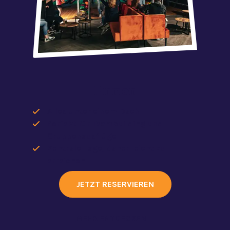
Firmen
Alles unter einem Dach
Perfekt für Teambuilding und
Gruppenausflüge
Zentrale Lage, daher leicht zu
erreichen
JETZT RESERVIEREN
MEHR ENTDECKEN