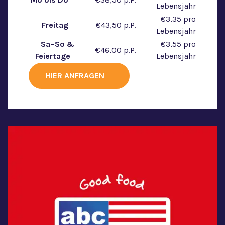
Lebensjahr
‎ ‎ ‎ ‎
€3,35 pro
Freitag ‎ ‎ ‎
‎ ‎ ‎ ‎
€43,50 p.P.
‎ ‎ ‎ ‎
Lebensjahr
Sa–So &
‎ ‎ ‎ ‎
€3,55 pro
‎ ‎ ‎ ‎
€46,00 p.P.
‎ ‎ ‎ ‎
Feiertage‎ ‎ ‎
Lebensjahr
HIER ANFRAGEN