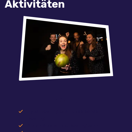
Aktivitäten
Bowling
Hyperbowling oder klassisches
Bowling
2 bis 7 Spieler pro Bowlingbahn