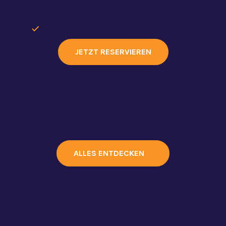
Lasergame, American Golf, Fun
Curling und/oder X-Cube
Inklusive Pommes mit Snack,
unbegrenzt Ranja, ein Slush-
JETZT RESERVIEREN
Eisgetränk und ein Wassereis
MEHR ENTDECKEN
ALLES ENTDECKEN